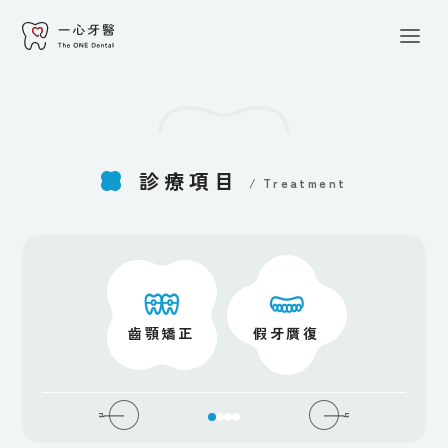
關於一心
/About
一心團隊
/Our Team
診療項目
/
Treatment
診療項目
/Treatment
一心專欄
/Blog
口腔外科
齒顎矯正
假牙贋復
人工植牙
最新消息
/News
聯絡我們
/Contact Us