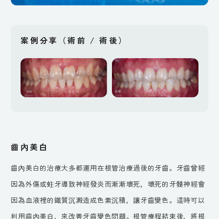
案例分享（術前 / 術後）
齒內美白
齒內美白的治療大多都運用在根管治療過後的牙齒。牙齒曾經
因為外傷或蛀牙導致神經發炎而漸漸壞死，壞死的牙髓神經會
因為血液裡的鐵質沉澱造成色素沉積，讓牙齒變色。這時可以
利用齒內美白，來改善牙齒變色問題。根管療程結束後，將根