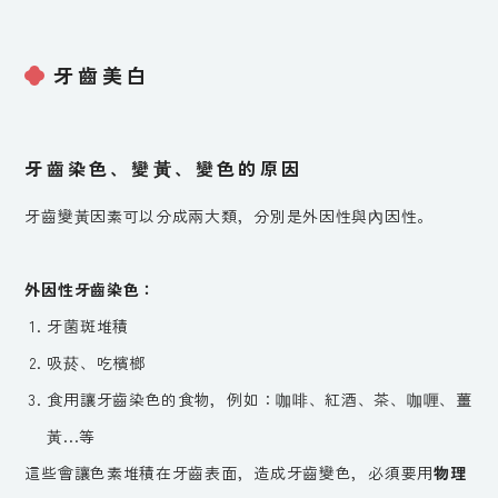
牙齒美白
牙齒染色、變黃、變色的原因
牙齒變黃因素可以分成兩大類，分別是外因性與內因性。
外因性牙齒染色：
牙菌斑堆積
吸菸、吃檳榔
食用讓牙齒染色的食物，例如：咖啡、紅酒、茶、咖喱、薑
黃...等
這些會讓色素堆積在牙齒表面，造成牙齒變色，必須要用
物理