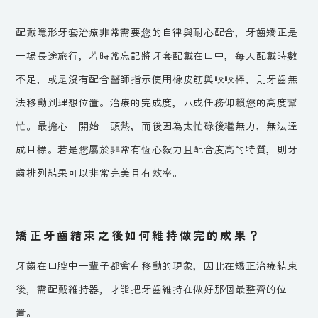
配戴隱形牙套治療非常需要您的自律與耐心配合，牙齒矯正是
一場長途旅行，若時常忘記將牙套配戴在口中，每天配戴時數
不足，或是沒有配合醫師指示使用橡皮筋與咬咬棒，則牙齒無
法移動到理想位置。治療的完成度，八成任務仰賴您的高度幫
忙。最擔心一開始一頭熱，而後因為太忙碌後繼無力，無法達
成目標。若是您屬於非常有恆心毅力且配合度高的特質，則牙
齒排列結果可以非常完美且有效率。
矯正牙齒結束之後如何維持做完的成果？
牙齒在口腔中一輩子都會有移動的現象，因此在矯正治療結束
後，需配戴維持器，才能把牙齒維持在做好那個最整齊的位
置。