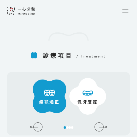
關於一心
/About
一心團隊
/Our Team
診療項目
/
Treatment
診療項目
/Treatment
一心專欄
/Blog
口腔外科
齒顎矯正
假牙贋復
人工植牙
最新消息
/News
聯絡我們
/Contact Us