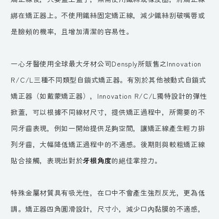
綁在矯正器上。不使用鐵絲固定矯正線，減少鐵絲刮破嘴唇或
是臉頰的機率，且增加清潔的容易性。
一心牙醫使用全球最大牙材公司Densply所販售之Innovation
R/C/L三種不同類型自鎖式矯正器。有別於其他被動式自鎖式
矯正器（如戴蒙矯正器），Innovation R/C/L獨特設計的彈性
掀蓋，可以根據不同線材尺寸，提供矯正過程中，所需要的不
同牙齒表現，例如一開始提供足夠空間，讓矯正線產生輕力排
列牙齒，大幅降低矯正過程中的不適感。後期則與較粗矯正線
貼合接觸，表現出對於
牙根角度
的絕佳掌控力。
特殊金屬材質具有吸光性，在口中不會產生強烈反光，更為低
調。矯正器四角圓滑設計，尺寸小，減少口內黏膜的不適感，