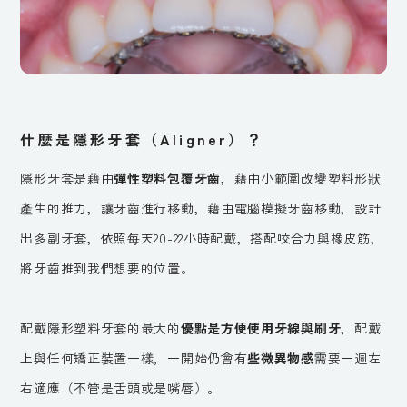
什麼是隱形牙套（Aligner）？
隱形牙套是藉由
彈性塑料包覆牙齒
，藉由小範圍改變塑料形狀
產生的推力，讓牙齒進行移動，藉由電腦模擬牙齒移動，設計
出多副牙套，依照每天20-22小時配戴，搭配咬合力與橡皮筋，
將牙齒推到我們想要的位置。
配戴隱形塑料牙套的最大的
優點是方便使用牙線與刷牙
，配戴
上與任何矯正裝置一樣，一開始仍會有
些微異物感
需要一週左
右適應（不管是舌頭或是嘴唇）。