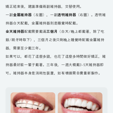
矯正結束後，建議準備兩副維持器，交替使用。
一副
金屬維持器
（左圖），一副
透明維持器
（右圖）。透明維
持器白天配戴，金屬維持器則是睡覺時配戴。
全天維持器
配戴需要戴滿
三個月
（白天/晚上都戴著，除了吃
飯/刷牙時取下），三個月之後只剩晚上睡覺時配戴金屬維持
器，需要至少戴三年。
如果可以，都花了這麼多錢，也花了這麼多時間做好矯正，維
持器最好能一輩子戴著。三年後，一週大概戴3-5天維持器即
可。維持器本身是消耗性裝置，如有壞損需自費重新製作。