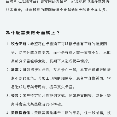
齒矯正則是讓牙齒在顎骨內排列整齊，於是顎骨的邊界就變得
非常重要，牙齒移動的範圍儘量不要超過原先顎骨邊界太多。
為什麼需要做牙齒矯正？
咬合正確：
希望藉由牙齒矯正可以讓牙齒有正確的接觸關
係，均勻分散牙齒受力，而不是有些牙齒一直咬不到，只能
靠部分牙齒咀嚼食物，長期下來造成提早壞掉。
清潔：
排列擁擠的牙齒，互相卡在一起，易有牙線跟牙刷清
潔不到的死角。若加上口內的細菌多，患者本身齒質弱，容
易造成蛀牙與牙周病，提早喪失牙齒。
發音：
某些特定的牙齒排列方式，例如嚴重開咬，或是下顎
戽斗會造成某些發音的不準確。
美觀與自信：
美觀其實是非常主觀的意念，但一般咸信，沒