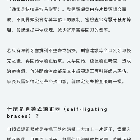
（通常是錯咬最容易影響）。整個頭顱骨由多片骨頭組合而
成，不同骨頭發育有其年齡上的限制，當檢查出有
顎骨發育障
礙
，會建議提早做處理，減少將來需要開刀的機率。
若只有單純牙齒排列不整齊或擁擠，則會建議等全口乳牙都換
完之後，再開始做矯正治療。太早開始，延長矯正時間，造成
治療疲憊。何時開始治療都請交由齒顎矯正專科醫師來評估，
家長只需記得定期帶小孩回診，就跟定期去檢查眼睛一樣。
什麼是自鎖式矯正器（self-ligating
braces）？
自鎖式矯正器就是在矯正器的溝槽上方加上一片蓋子，當置入
矯正線後，只要蓋上蓋子，無需使用鐵絲或橡皮圈，將矯正線