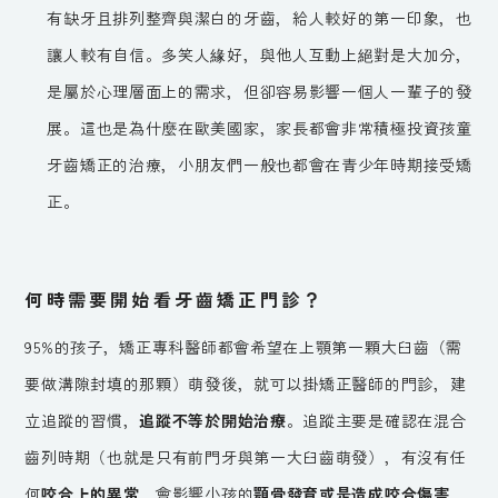
有缺牙且排列整齊與潔白的牙齒，給人較好的第一印象，也
讓人較有自信。多笑人緣好，與他人互動上絕對是大加分，
是屬於心理層面上的需求，但卻容易影響一個人一輩子的發
展。這也是為什麼在歐美國家，家長都會非常積極投資孩童
牙齒矯正的治療，小朋友們一般也都會在青少年時期接受矯
正。
何時需要開始看牙齒矯正門診？
95%的孩子，矯正專科醫師都會希望在上顎第一顆大臼齒（需
要做溝隙封填的那顆）萌發後，就可以掛矯正醫師的門診，建
立追蹤的習慣，
追蹤不等於開始治療
。追蹤主要是確認在混合
齒列時期（也就是只有前門牙與第一大臼齒萌發），有沒有任
何
咬合上的異常
，會影響小孩的
顎骨發育或是造成咬合傷害