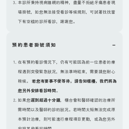
本診所秉持視病猶親的精神，盡量不拒絕牙痛患者現
場掛號，如您無法接受看診等候規則，可試著找找當
下有空檔的診所看診，謝謝您。
－
預約患者掛號須知
在有預約看診情況下，仍有可能因為前一位患者的療
程遇到突發緊急狀況，無法準時結束，需要請您耐心
稍候。
若您有要事不便等待，請告知櫃檯，我們將為
您另外安排看診時間
。
如果您
遲到超過十分鐘
，櫃台會和醫師確認的治療所
需時間以及醫師約診的狀況。若時間太短無法完成原
本預計治療，則可能進行療程項目更動，或為您另外
安排其他看診時間。