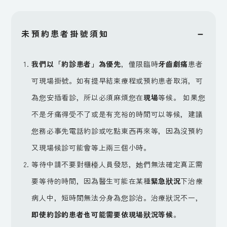
－
未預約患者掛號須知
我們以「約診患者」為優先
，僅限臨時
牙齒劇痛
患者
可現場掛號。如有提早結束療程或預約患者取消，可
為您安插看診，所以必須麻煩您在
現場
等候。 如果您
不是牙痛得受不了或是有充裕的時間可以等候，建議
您務必事先電話約診或吃點東西再來等，因為沒預約
又現場候診可能會等上兩三個小時。
等待中請不要對櫃檯人員發怒，她們無法確定真正需
要等待的時間，因為醫生可能在某種
緊急狀況
下治療
病人中，短時間無法分身為您診治。治療狀況不一，
即使約診的患者也可能需要依現場狀況等候
。