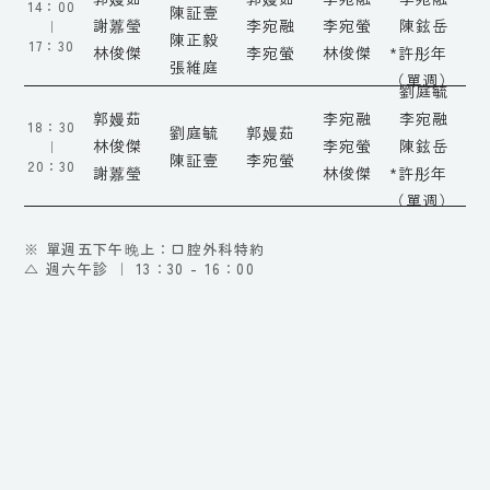
14：00
陳証壹
謝䕒瑩
李宛融
李宛螢
陳鉉岳
｜
陳正毅
17：30
林俊傑
李宛螢
林俊傑
*許彤年
張維庭
（單週）
劉庭毓
郭嫚茹
李宛融
李宛融
18：30
劉庭毓
郭嫚茹
林俊傑
李宛螢
陳鉉岳
｜
陳証壹
李宛螢
20：30
謝䕒瑩
林俊傑
*許彤年
（單週）
※ 單週五下午晚上：口腔外科特約
△ 週六午診 ｜ 13：30 - 16：00