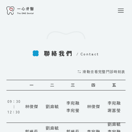
關於一心
/About
一心團隊
/Our Team
聯絡我們
/
Contact
診療項目
/Treatment
⇆ 滑動查看完整門診時刻表
一
二
三
四
五
一心專欄
/Blog
09：30
李宛融
李宛融
林俊傑
劉庭毓
林俊傑
｜
最新消息
李宛螢
謝䕒瑩
/News
12：30
劉庭毓
聯絡我們
劉庭毓
/Contact Us
郭嫚茹
郭嫚茹
李宛融
李宛融